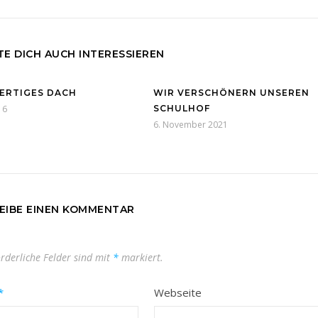
E DICH AUCH INTERESSIEREN
FERTIGES DACH
WIR VERSCHÖNERN UNSEREN
16
SCHULHOF
6. November 2021
EIBE EINEN KOMMENTAR
orderliche Felder sind mit
*
markiert.
*
Webseite