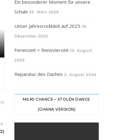
Ein besonderer Moment für unsere
Schule
25. März 2026
Unser Jahresrückblick auf 2025
19.
Dezember 2025
Ferienzeit = Renovierzeit
15. August
2025
Reparatur des Daches
2. August 2024
MILKY CHANCE – STOLEN DANCE
re
(GHANA VERSION)
ER
O)