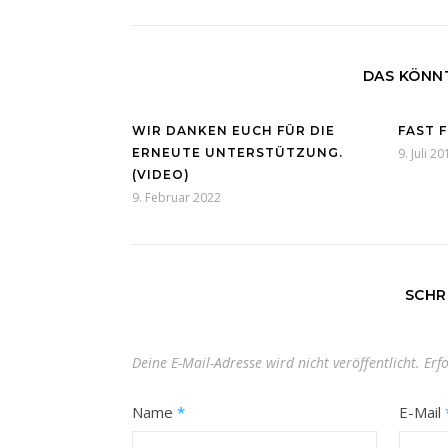
DAS KÖNNT
WIR DANKEN EUCH FÜR DIE
FAST 
ERNEUTE UNTERSTÜTZUNG.
9. Juli 20
(VIDEO)
9. Februar 2022
SCHR
Deine E-Mail-Adresse wird nicht veröffentlicht.
Erf
Name
*
E-Mail