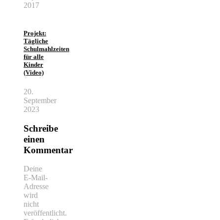
2017
Projekt:
Tägliche
Schulmahlzeiten
für alle
Kinder
(Video)
20.
September
2023
Schreibe
einen
Kommentar
Deine
E-Mail-
Adresse
wird
nicht
veröffentlicht.