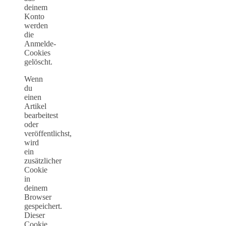
deinem
Konto
werden
die
Anmelde-
Cookies
gelöscht.
Wenn
du
einen
Artikel
bearbeitest
oder
veröffentlichst,
wird
ein
zusätzlicher
Cookie
in
deinem
Browser
gespeichert.
Dieser
Cookie